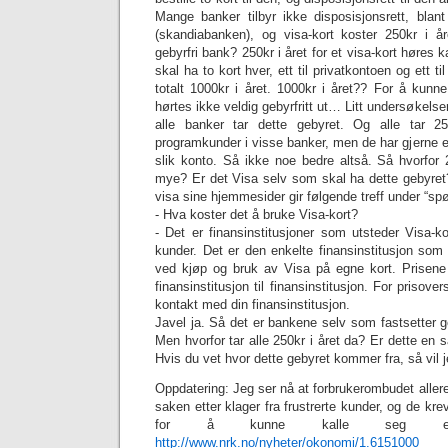
Mange banker tilbyr ikke disposisjonsrett, blan
(skandiabanken), og visa-kort koster 250kr i 
gebyrfri bank? 250kr i året for et visa-kort høres 
skal ha to kort hver, ett til privatkontoen og ett til
totalt 1000kr i året. 1000kr i året?? For å kun
hørtes ikke veldig gebyrfritt ut… Litt undersøkelser
alle banker tar dette gebyret. Og alle tar 2
programkunder i visse banker, men de har gjerne en
slik konto. Så ikke noe bedre altså. Så hvorfor 2
mye? Er det Visa selv som skal ha dette gebyre
visa sine hjemmesider gir følgende treff under “sp
- Hva koster det å bruke Visa-kort?
- Det er finansinstitusjoner som utsteder Visa-ko
kunder. Det er den enkelte finansinstitusjon som f
ved kjøp og bruk av Visa på egne kort. Prisene 
finansinstitusjon til finansinstitusjon. For prisove
kontakt med din finansinstitusjon.
Javel ja. Så det er bankene selv som fastsetter g
Men hvorfor tar alle 250kr i året da? Er dette en 
Hvis du vet hvor dette gebyret kommer fra, så vil j
Oppdatering: Jeg ser nå at forbrukerombudet aller
saken etter klager fra frustrerte kunder, og de krev
for å kunne kalle seg en 
http://www.nrk.no/nyheter/okonomi/1.6151000