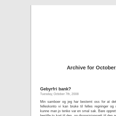
Cecilie'
Just a space for v
Archive for October
Gebyrfri bank?
Tuesday, October 7th, 2008
Min samboer og jeg har bestemt oss for at det
felleskonto vi kan bruke til felles regninger og
kunne man jo tenke var en smal sak. Bare oppret
bestille to kort til den, og disposisjonsrett til den 