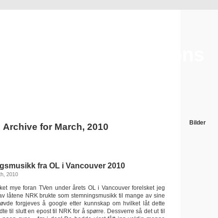
Cecilie's frustrations
Just a space for venting frustrations from this world
Bilder
Archive for March, 2010
smusikk fra OL i Vancouver 2010
h, 2010
enket mye foran TVen under årets OL i Vancouver forelsket jeg
 av låtene NRK brukte som stemningsmusikk til mange av sine
røvde forgjeves å google etter kunnskap om hvilket låt dette
 til slutt en epost til NRK for å spørre. Dessverre så det ut til