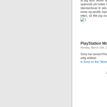
at jeg aldri skulle
spørsmål på hvilke l
standardsvar til all
wimp og spotify (spot
etter), så fikk jeg 
PlayStation M
Monday, March 15th, 
Sony har lansert Pla
artig artikkel
Is Sony on the “Mov