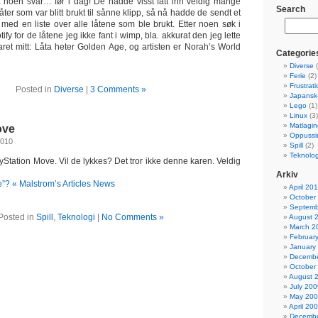
 få noen svar… før i dag! De hadde visst fått inn veldig mange
Search
åter som var blitt brukt til sånne klipp, så nå hadde de sendt et
e med en liste over alle låtene som ble brukt. Etter noen søk i
ify for de låtene jeg ikke fant i wimp, bla. akkurat den jeg lette
svaret mitt: Låta heter Golden Age, og artisten er Norah’s World
Categorie
Diverse
(
Ferie
(2)
Frustrat
Posted in
Diverse
|
3 Comments »
Japansk-
Lego
(1)
Linux
(3)
Matlagin
ove
Oppussi
2010
Spill
(2)
Teknolog
yStation Move. Vil de lykkes? Det tror ikke denne karen. Veldig
Arkiv
e”? « Malstrom’s Articles News
April 20
October
Septemb
Posted in
Spill
,
Teknologi
|
No Comments »
August 
March 2
Februar
January
Decembe
October
August 
July 200
May 20
April 20
Decembe