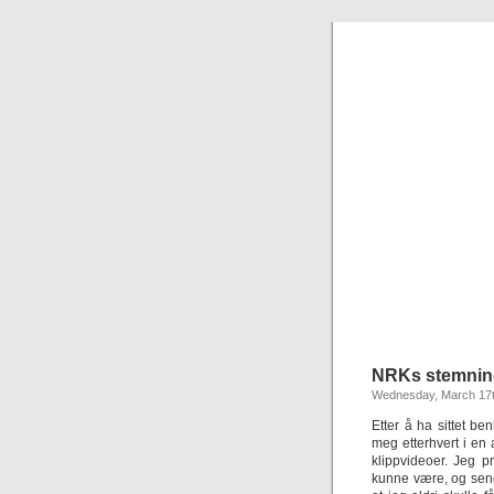
NRKs stemning
Wednesday, March 17t
Etter å ha sittet b
meg etterhvert i en
klippvideoer. Jeg p
kunne være, og sendte