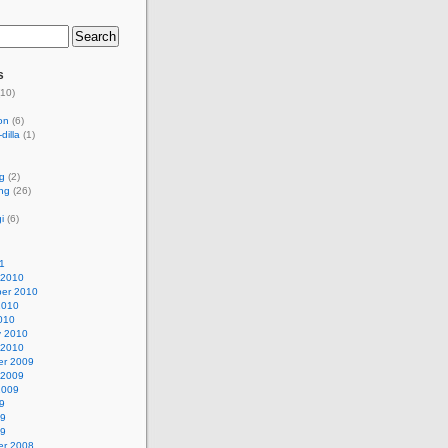
s
10)
ion
(6)
dilla
(1)
g
(2)
ng
(26)
i
(6)
11
 2010
er 2010
2010
010
y 2010
 2010
r 2009
 2009
2009
9
09
09
r 2008